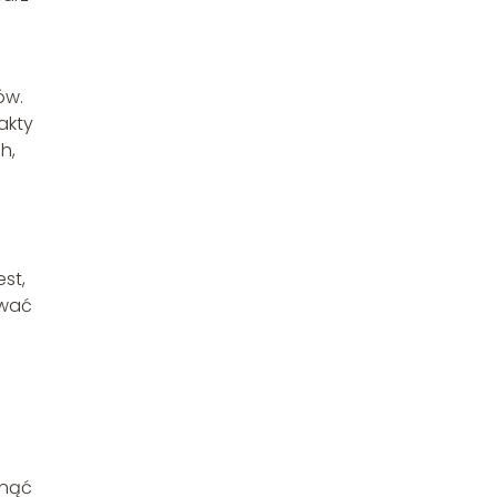
ów.
akty
h,
st,
awać
knąć