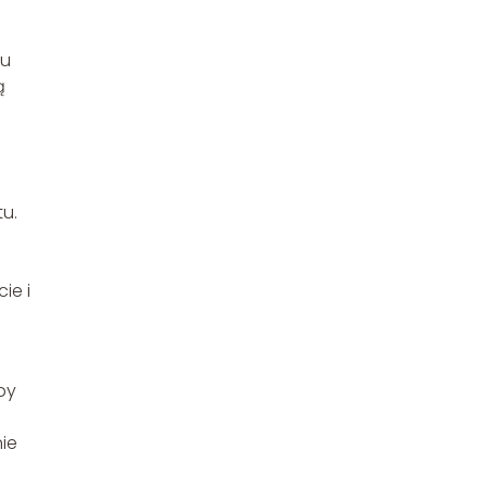
tu
ą
tu.
e
ie i
by
ie