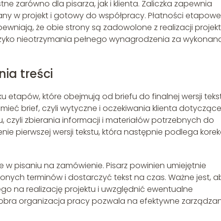
ne zarówno dla pisarza, jak i klienta. Zaliczka zapewnia
any w projekt i gotowy do współpracy. Płatności etapowe
niają, że obie strony są zadowolone z realizacji projek
 ryzyko nieotrzymania pełnego wynagrodzenia za wykonan
ia treści
u etapów, które obejmują od briefu do finalnej wersji teks
ieć brief, czyli wytyczne i oczekiwania klienta dotycząc
, czyli zbierania informacji i materiałów potrzebnych do
nie pierwszej wersji tekstu, która następnie podlega korekc
e w pisaniu na zamówienie. Pisarz powinien umiejętnie
nych terminów i dostarczyć tekst na czas. Ważne jest, a
o na realizację projektu i uwzględnić ewentualne
Dobra organizacja pracy pozwala na efektywne zarządzan