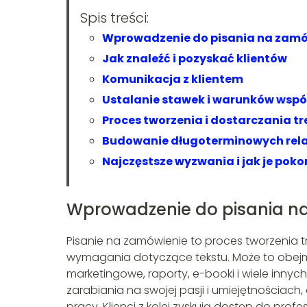
Spis treści:
Wprowadzenie do pisania na zamó
Jak znaleźć i pozyskać klientów
Komunikacja z klientem
Ustalanie stawek i warunków wspó
Proces tworzenia i dostarczania tr
Budowanie długoterminowych relac
Najczęstsze wyzwania i jak je pok
Wprowadzenie do pisania n
Pisanie na zamówienie to proces tworzenia treś
wymagania dotyczące tekstu. Może to obejmow
marketingowe, raporty, e-booki i wiele innych
zarabiania na swojej pasji i umiejętnościac
pracy. Klienci z kolei zyskują dostęp do prof