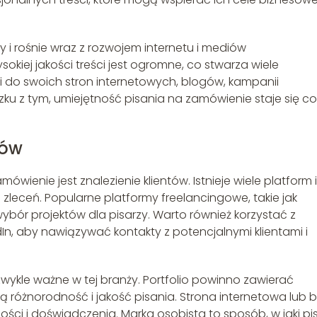
 i rośnie wraz z rozwojem internetu i mediów
iej jakości treści jest ogromne, co stwarza wiele
ści do swoich stron internetowych, blogów, kampanii
zku z tym, umiejętność pisania na zamówienie staje się c
tów
ienie jest znalezienie klientów. Istnieje wiele platform i
leceń. Popularne platformy freelancingowe, takie jak
 wybór projektów dla pisarzy. Warto również korzystać z
In, aby nawiązywać kontakty z potencjalnymi klientami i
ezwykle ważne w tej branży. Portfolio powinno zawierać
ą różnorodność i jakość pisania. Strona internetowa lub 
ci i doświadczenia. Marka osobista to sposób, w jaki pi