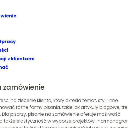
wienie
łpracy
eści
ji z klientami
onać
a zamówienie
ci na zlecenie klienta, który określa temat, styl i inne
ać różne formy pisania, takie jak artykuły blogowe, tre
. Dla pisarzy, pisanie na zamówienie oferuje możliwość
h, a także elastyczność w wyborze projektów i harmonogr
esjonalnych treści, które mogą wspierać ich cele biznesowe