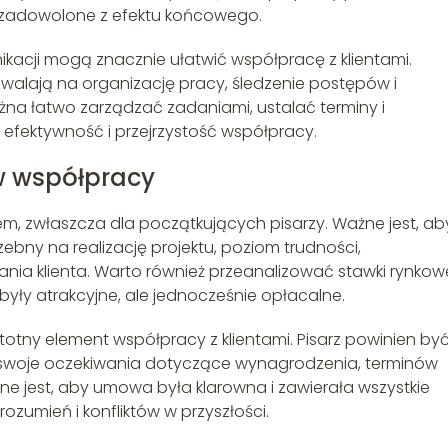
ą zadowolone z efektu końcowego.
ikacji mogą znacznie ułatwić współpracę z klientami.
ozwalają na organizację pracy, śledzenie postępów i
żna łatwo zarządzać zadaniami, ustalać terminy i
 efektywność i przejrzystość współpracy.
w współpracy
, zwłaszcza dla początkujących pisarzy. Ważne jest, ab
rzebny na realizację projektu, poziom trudności,
ia klienta. Warto również przeanalizować stawki rynkowe
yły atrakcyjne, ale jednocześnie opłacalne.
otny element współpracy z klientami. Pisarz powinien by
ć swoje oczekiwania dotyczące wynagrodzenia, terminów
ne jest, aby umowa była klarowna i zawierała wszystkie
ozumień i konfliktów w przyszłości.