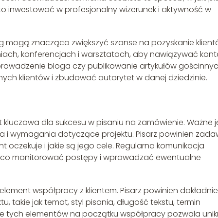
rto inwestować w profesjonalny wizerunek i aktywność w
g mogą znacząco zwiększyć szanse na pozyskanie klient
ach, konferencjach i warsztatach, aby nawiązywać kont
k prowadzenie bloga czy publikowanie artykułów gościnnyc
ch klientów i zbudować autorytet w danej dziedzinie.
st kluczowa dla sukcesu w pisaniu na zamówienie. Ważne je
a i wymagania dotyczące projektu. Pisarz powinien zad
t oczekuje i jakie są jego cele. Regularna komunikacja
eżąco monitorować postępy i wprowadzać ewentualne
lement współpracy z klientem. Pisarz powinien dokładnie
, takie jak temat, styl pisania, długość tekstu, termin
alenie tych elementów na początku współpracy pozwala uni