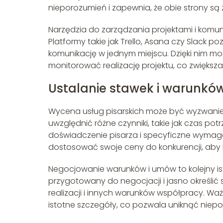
nieporozumień i zapewnia, że obie strony s
Narzędzia do zarządzania projektami i komun
Platformy takie jak Trello, Asana czy Slack p
komunikację w jednym miejscu. Dzięki nim mo
monitorować realizację projektu, co zwiększa
Ustalanie stawek i warunkó
Wycena usług pisarskich może być wyzwaniem
uwzględnić różne czynniki, takie jak czas pot
doświadczenie pisarza i specyficzne wymagan
dostosować swoje ceny do konkurencji, aby b
Negocjowanie warunków i umów to kolejny ist
przygotowany do negocjacji i jasno określi
realizacji i innych warunków współpracy. Waż
istotne szczegóły, co pozwala uniknąć niepor