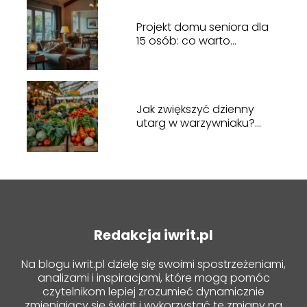
Projekt domu seniora dla
15 osób: co warto
wiedzieć?
Jak zwiększyć dzienny
utarg w warzywniaku?
Sprawdzone metody
Redakcja iwrit.pl
Na blogu iwrit.pl dzielę się swoimi spostrzeżeniami,
analizami i inspiracjami, które mogą pomóc
czytelnikom lepiej zrozumieć dynamicznie
zmieniający się świat i wykorzystać te zmiany na