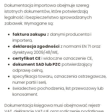
Dokumentacja importowa obejmuje szereg
istotnych dokumentów, które potwierdzają
legalność i bezpieczeństwo sprowadzanych
zabawek. Wymagane są:
faktura zakupu
z danymi producenta i
importera,
deklaracja zgodności
z normami EN 71 oraz
dyrektywą 2009/48/WE,
certyfikat CE
i widoczne oznaczenie CE,
dokument SAD lub PZC
potwierdzający
odprawę celną,
specyfikacja towaru, oznaczenia ostrzegawcze,
numer partii i serii,
świadectwo pochodzenia, list przewozowy lub
konosament.
Dokumentacja księgowa musi obejmować rejestr
VAT, deklarację VAT-UE oraz rozliczenie podatkowe.