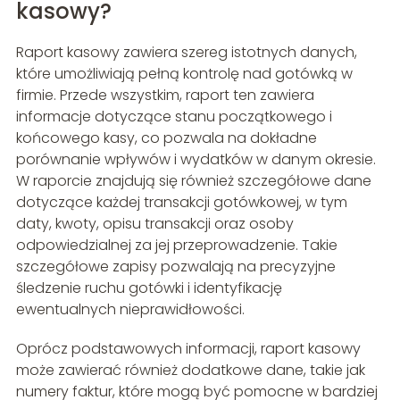
kasowy?
Raport kasowy zawiera szereg istotnych danych,
które umożliwiają pełną kontrolę nad gotówką w
firmie. Przede wszystkim, raport ten zawiera
informacje dotyczące stanu początkowego i
końcowego kasy, co pozwala na dokładne
porównanie wpływów i wydatków w danym okresie.
W raporcie znajdują się również szczegółowe dane
dotyczące każdej transakcji gotówkowej, w tym
daty, kwoty, opisu transakcji oraz osoby
odpowiedzialnej za jej przeprowadzenie. Takie
szczegółowe zapisy pozwalają na precyzyjne
śledzenie ruchu gotówki i identyfikację
ewentualnych nieprawidłowości.
Oprócz podstawowych informacji, raport kasowy
może zawierać również dodatkowe dane, takie jak
numery faktur, które mogą być pomocne w bardziej