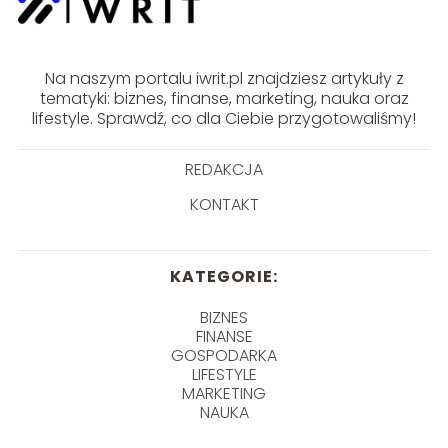
Na naszym portalu iwrit.pl znajdziesz artykuły z
tematyki: biznes, finanse, marketing, nauka oraz
lifestyle. Sprawdź, co dla Ciebie przygotowaliśmy!
REDAKCJA
KONTAKT
KATEGORIE:
BIZNES
FINANSE
GOSPODARKA
LIFESTYLE
MARKETING
NAUKA