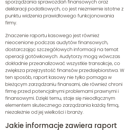
sporządzania sprawozdań finansowych oraz
deklaracji podatkowych, co jest niezmiernie istotne z
punktu widzenia prawidłowego funkcjonowania
firmy.
Znaczenie raportu kasowego jest również
nieocenione podczas audytów finansowych,
dostarczając szczegółowych informacji na temat
operacji gotówkowych. Audytorzy mogą wówczas
dokładnie przeanalizować wszystkie transakcje, co
zwiększa przejrzystość finansów przedsiębiorstwa. W
ten sposób, raport kasowy nie tylko pomaga w
bieżącym zarządzaniu finansami, ale również chroni
firmę przed potencjalnymi problemami prawnymi i
finansowymi. Dzięki temu, staje się nieodłącznym
elementem skutecznego zarządzania każdą firmą,
niezależnie od jej wielkości i branży.
Jakie informacje zawiera raport