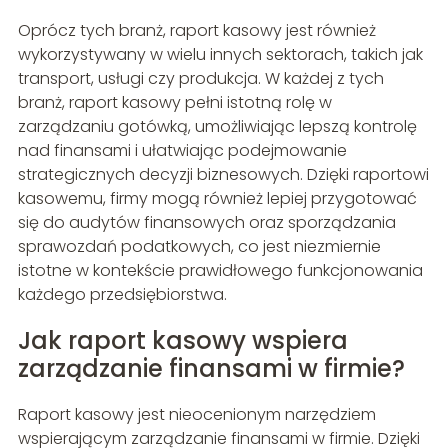
Oprócz tych branż, raport kasowy jest również
wykorzystywany w wielu innych sektorach, takich jak
transport, usługi czy produkcja. W każdej z tych
branż, raport kasowy pełni istotną rolę w
zarządzaniu gotówką, umożliwiając lepszą kontrolę
nad finansami i ułatwiając podejmowanie
strategicznych decyzji biznesowych. Dzięki raportowi
kasowemu, firmy mogą również lepiej przygotować
się do audytów finansowych oraz sporządzania
sprawozdań podatkowych, co jest niezmiernie
istotne w kontekście prawidłowego funkcjonowania
każdego przedsiębiorstwa.
Jak raport kasowy wspiera
zarządzanie finansami w firmie?
Raport kasowy jest nieocenionym narzędziem
wspierającym zarządzanie finansami w firmie. Dzięki