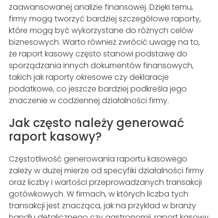
zaawansowanej analizie finansowej. Dzięki temu,
firmy mogą tworzyć bardziej szczegółowe raporty,
które mogą być wykorzystane do różnych celów
biznesowych. Warto również zwrócić uwagę na to,
że raport kasowy często stanowi podstawę do
sporządzania innych dokumentów finansowych,
takich jak raporty okresowe czy deklaracje
podatkowe, co jeszcze bardziej podkreśla jego
znaczenie w codziennej działalności firmy.
Jak często należy generować
raport kasowy?
Częstotliwość generowania raportu kasowego
zależy w dużej mierze od specyfiki działalności firmy
oraz liczby i wartości przeprowadzanych transakcji
gotówkowych. W firmach, w których liczba tych
transakcji jest znacząca, jak na przykład w branży
handlu detalicznego czy gastronomii, raport kasowy