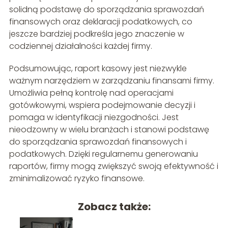
solidną podstawę do sporządzania sprawozdań
finansowych oraz deklaracji podatkowych, co
jeszcze bardziej podkreśla jego znaczenie w
codziennej działalności każdej firmy.
Podsumowując, raport kasowy jest niezwykle
ważnym narzędziem w zarządzaniu finansami firmy.
Umożliwia pełną kontrolę nad operacjami
gotówkowymi, wspiera podejmowanie decyzji i
pomaga w identyfikacji niezgodności. Jest
nieodzowny w wielu branżach i stanowi podstawę
do sporządzania sprawozdań finansowych i
podatkowych. Dzięki regularnemu generowaniu
raportów, firmy mogą zwiększyć swoją efektywność i
zminimalizować ryzyko finansowe.
Zobacz także: