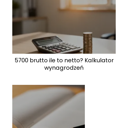
5700 brutto ile to netto? Kalkulator
wynagrodzeń