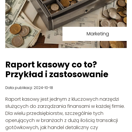
Marketing
Raport kasowy co to?
Przykład i zastosowanie
Data publikacji: 2024-10-18
Raport kasowy jest jednym z kluczowych narzędzi
służących do zarządzania finansami w każdej firmie.
Dla wielu przedsiębiorstw, szczególnie tych
operujących w branżach z dużą ilością transakcji
gotówkowych, jak handel detaliczny czy