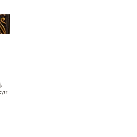
,
czym