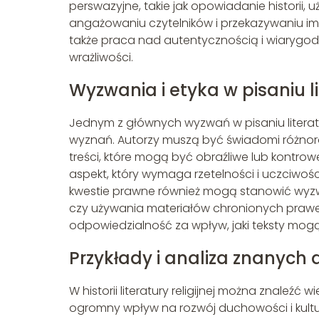
perswazyjne, takie jak opowiadanie historii
angażowaniu czytelników i przekazywaniu im wa
także praca nad autentycznością i wiarygodn
wrażliwości.
Wyzwania i etyka w pisaniu lit
Jednym z głównych wyzwań w pisaniu literatury
wyznań. Autorzy muszą być świadomi różnorodn
treści, które mogą być obraźliwe lub kontrow
aspekt, który wymaga rzetelności i uczciwości
kwestie prawne również mogą stanowić wyzw
czy używania materiałów chronionych prawem au
odpowiedzialność za wpływ, jaki teksty mogą
Przykłady i analiza znanych dzi
W historii literatury religijnej można znaleźć
ogromny wpływ na rozwój duchowości i kultury