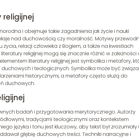
religijnej
óżnorodna i obejmuje takie zagadnienia jak życie i nauki
efleksje nad duchowością czy moralność. Motywy przewodn
 życia, relacji człowieka z Bogiem, a także na kwestiach
 literatury religijnej mogą się znacznie różnić w zależności
elementem literatury religijnej jest symbolika i metafory, kt
 duchowych i teologicznych. Symbolika może być związ
arzeniami historycznymi, a metafory często służą do
eń duchowych.
igijnej
ntownych badań i przygotowania merytorycznego. Autorzy
ródłowymi, tradycjami teologicznymi oraz kontekstem
go języka i tonu jest kluczowy, aby tekst był zrozumiały 
ddawał głębię duchowych treści. Techniki narracyjne i