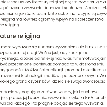
łczesne utwory literatury religijnej często podejmują dia
współczesne wyzwania duchowe i społeczne. Analiza stylu
ieniu, jak różne techniki literackie i narracyjne są uży
ura religijna ma również ogromny wpływ na społeczeństwo i
ć religijną.
aturę religijną
jna może wydawać się trudnym wyzwaniem, ale istnieje wiel
poczęciu tej drogi. Ważne jest, aby zacząć od
cznego, a także od refleksji nad własnymi motywacjami 
oże być przecenione, ponieważ pomaga to w doskonaleniu
rygodności. Możliwości publikacji i promocji dzieł literatur
zięki rozwojowi technologii i mediów społecznościowych. Wa
rokiego grona czytelników i dzielić się swoją twórczością.
 to zadanie wymagające zarówno wiedzy, jak i duchowej
ijnej, proces jej tworzenia, wyzwania i etyka, a także anali
i dla każdego, kto pragnie podjąć się tego wyzwania.