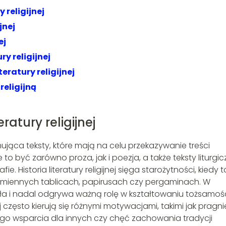
 religijnej
jnej
ej
ry religijnej
teratury religijnej
religijną
atury religijnej
jmująca teksty, które mają na celu przekazywanie treści
 być zarówno proza, jak i poezja, a także teksty liturgic
e. Historia literatury religijnej sięga starożytności, kiedy t
 kamiennych tablicach, papirusach czy pergaminach. W
wała i nadal odgrywa ważną rolę w kształtowaniu tożsamoś
ijnej często kierują się różnymi motywacjami, takimi jak pragn
ego wsparcia dla innych czy chęć zachowania tradycji