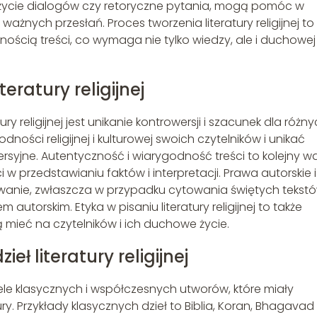
, użycie dialogów czy retoryczne pytania, mogą pomóc w
żnych przesłań. Proces tworzenia literatury religijnej to
ością treści, co wymaga nie tylko wiedzy, ale i duchowej
eratury religijnej
 religijnej jest unikanie kontrowersji i szacunek dla różn
ości religijnej i kulturowej swoich czytelników i unikać
ersyjne. Autentyczność i wiarygodność treści to kolejny w
 w przedstawianiu faktów i interpretacji. Prawa autorskie i
anie, zwłaszcza w przypadku cytowania świętych tekst
torskim. Etyka w pisaniu literatury religijnej to także
 mieć na czytelników i ich duchowe życie.
eł literatury religijnej
 wiele klasycznych i współczesnych utworów, które miały
. Przykłady klasycznych dzieł to Biblia, Koran, Bhagavad