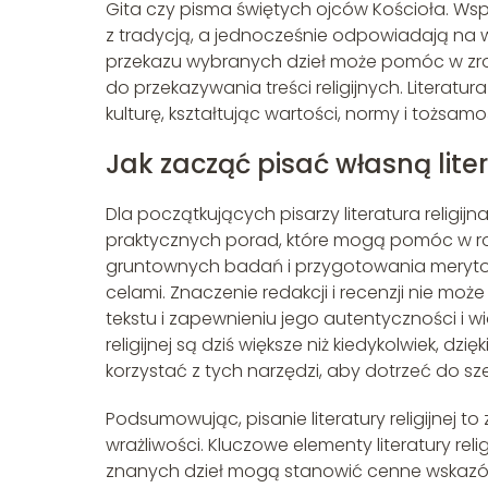
Gita czy pisma świętych ojców Kościoła. Wspó
z tradycją, a jednocześnie odpowiadają na 
przekazu wybranych dzieł może pomóc w zrozum
do przekazywania treści religijnych. Literat
kulturę, kształtując wartości, normy i tożsamoś
Jak zacząć pisać własną liter
Dla początkujących pisarzy literatura religi
praktycznych porad, które mogą pomóc w roz
gruntownych badań i przygotowania merytory
celami. Znaczenie redakcji i recenzji nie m
tekstu i zapewnieniu jego autentyczności i wia
religijnej są dziś większe niż kiedykolwiek, d
korzystać z tych narzędzi, aby dotrzeć do sze
Podsumowując, pisanie literatury religijnej
wrażliwości. Kluczowe elementy literatury relig
znanych dzieł mogą stanowić cenne wskazówk