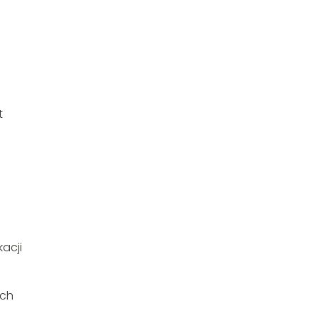
t
acji
ach