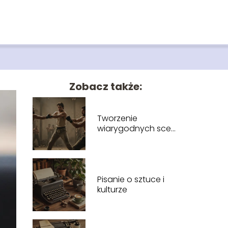
Zobacz także:
Tworzenie
wiarygodnych scen
walki
Pisanie o sztuce i
kulturze