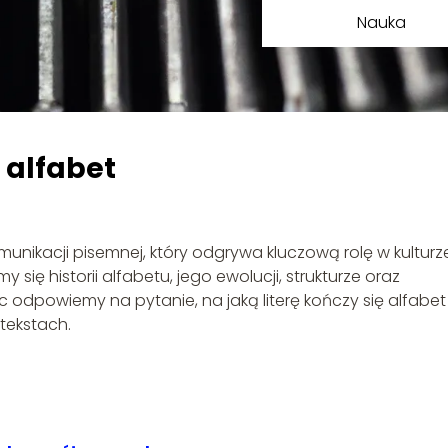
Nauka
ę alfabet
unikacji pisemnej, który odgrywa kluczową rolę w kulturz
y się historii alfabetu, jego ewolucji, strukturze oraz
 odpowiemy na pytanie, na jaką literę kończy się alfabet
ntekstach.