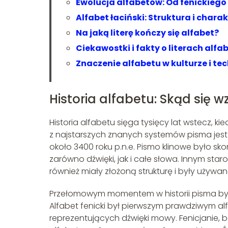
Ewolucja alfabetów: Od fenickieg
Alfabet łaciński: Struktura i chara
Na jaką literę kończy się alfabet?
Ciekawostki i fakty o literach alfa
Znaczenie alfabetu w kulturze i te
Historia alfabetu: Skąd się wz
Historia alfabetu sięga tysięcy lat wstecz, k
z najstarszych znanych systemów pisma jest
około 3400 roku p.n.e. Pismo klinowe było 
zarówno dźwięki, jak i całe słowa. Innym star
również miały złożoną strukturę i były używan
Przełomowym momentem w historii pisma było 
Alfabet fenicki był pierwszym prawdziwym alf
reprezentujących dźwięki mowy. Fenicjanie, b