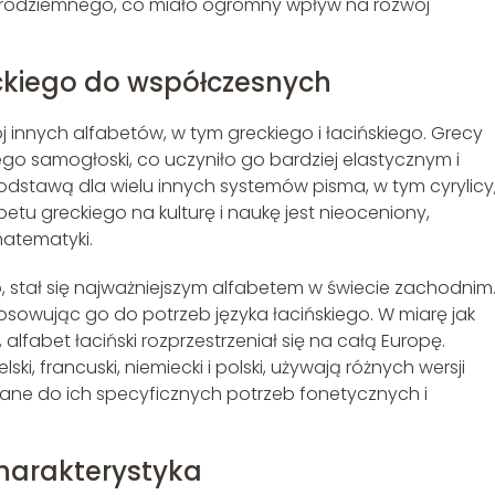
Śródziemnego, co miało ogromny wpływ na rozwój
ickiego do współczesnych
 innych alfabetów, w tym greckiego i łacińskiego. Grecy
ego samogłoski, co uczyniło go bardziej elastycznym i
 podstawą dla wielu innych systemów pisma, w tym cyrylicy
etu greckiego na kulturę i naukę jest nieoceniony,
 matematyki.
go, stał się najważniejszym alfabetem w świecie zachodnim
osowując go do potrzeb języka łacińskiego. W miarę jak
lfabet łaciński rozprzestrzeniał się na całą Europę.
ski, francuski, niemiecki i polski, używają różnych wersji
wane do ich specyficznych potrzeb fonetycznych i
 charakterystyka