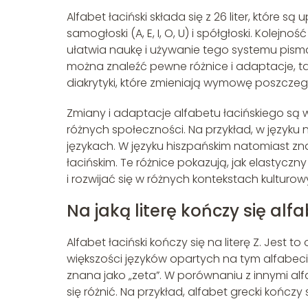
Alfabet łaciński składa się z 26 liter, które są
samogłoski (A, E, I, O, U) i spółgłoski. Kolejno
ułatwia naukę i używanie tego systemu pism
można znaleźć pewne różnice i adaptacje, takie 
diakrytyki, które zmieniają wymowę poszczegó
Zmiany i adaptacje alfabetu łacińskiego są 
różnych społeczności. Na przykład, w języku n
językach. W języku hiszpańskim natomiast zn
łacińskim. Te różnice pokazują, jak elastyczn
i rozwijać się w różnych kontekstach kulturow
Na jaką literę kończy się alf
Alfabet łaciński kończy się na literę Z. Jest to
większości języków opartych na tym alfabecie
znana jako „zeta”. W porównaniu z innymi alfa
się różnić. Na przykład, alfabet grecki kończy s