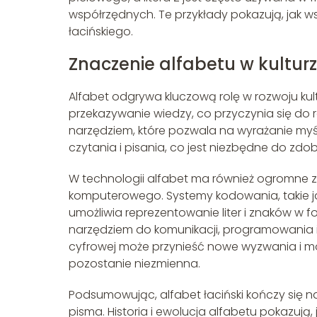
współrzędnych. Te przykłady pokazują, jak w
łacińskiego.
Znaczenie alfabetu w kulturze
Alfabet odgrywa kluczową rolę w rozwoju kultu
przekazywanie wiedzy, co przyczynia się do roz
narzędziem, które pozwala na wyrażanie myśli
czytania i pisania, co jest niezbędne do zdo
W technologii alfabet ma również ogromne z
komputerowego. Systemy kodowania, takie jak 
umożliwia reprezentowanie liter i znaków w f
narzędziem do komunikacji, programowania i 
cyfrowej może przynieść nowe wyzwania i moż
pozostanie niezmienna.
Podsumowując, alfabet łaciński kończy się na
pisma. Historia i ewolucja alfabetu pokazują,