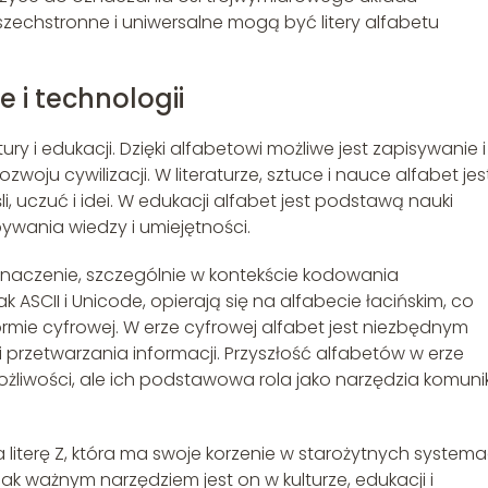
szechstronne i uniwersalne mogą być litery alfabetu
 i technologii
ry i edukacji. Dzięki alfabetowi możliwe jest zapisywanie i
woju cywilizacji. W literaturze, sztuce i nauce alfabet jes
, uczuć i idei. W edukacji alfabet jest podstawą nauki
bywania wiedzy i umiejętności.
naczenie, szczególnie w kontekście kodowania
ASCII i Unicode, opierają się na alfabecie łacińskim, co
ormie cyfrowej. W erze cyfrowej alfabet jest niezbędnym
przetwarzania informacji. Przyszłość alfabetów w erze
liwości, ale ich podstawowa rola jako narzędzia komunik
 literę Z, która ma swoje korzenie w starożytnych system
 jak ważnym narzędziem jest on w kulturze, edukacji i