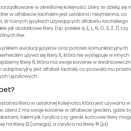
 uporządkowane w określonej kolejności. Litery te dzielą się 
ść liter w alfabecie łacińskim jest ustalona i niezmienna, co
a. W różnych językach używających alfabetu łacińskiego
jak dodatkowe litery (np. polskie Ą, Ę, Ł, Ń, Ó, Ś, Ź, Ż) czy
lnych liter.
wynikiem ewolucji języków oraz potrzeb komunikacyjnych
iemieckim używa się litery ß, która nie występuje w innych
ajdziemy literę Ñ, która ma swoje korzenie w średniowiecz
y i adaptacyjny jest alfabet łaciński, co pozwala mu przet
ych i językowych.
abet?
 ostatnia litera w ustalonej kolejności, która jest używana w
. Litera Z ma swoje korzenie w alfabecie greckim, gdzie b
betami, takimi jak cyrylica czy grecki, końcowe litery mog
ię na literę Ω (omega), a cyrylica na literę Я (ja).