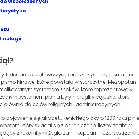
o do współczesnych
kterystyka
betu
chnologii
iął?
iedy to ludzie zaczęli tworzyć pierwsze systemy pisma. Jed
 pismo klinowe, które powstało w starożytnej Mezopotami
skomplikowanym systemem znaków, które reprezentowały
ożytnym systemem pisma były hieroglify egipskie, które
e głównie do celów religijnych i administracyjnych.
pojawienie się alfabetu fenickiego około 1200 roku p.n.e
abetem, który składał się z ograniczonej liczby znaków
ędący znakomitymi żeglarzami i kupcami, rozprzestrzenili 