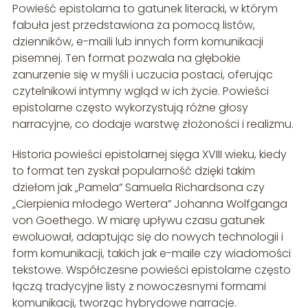
Powieść epistolarna to gatunek literacki, w którym
fabuła jest przedstawiona za pomocą listów,
dzienników, e-maili lub innych form komunikacji
pisemnej. Ten format pozwala na głębokie
zanurzenie się w myśli i uczucia postaci, oferując
czytelnikowi intymny wgląd w ich życie. Powieści
epistolarne często wykorzystują różne głosy
narracyjne, co dodaje warstwę złożoności i realizmu.
Historia powieści epistolarnej sięga XVIII wieku, kiedy
to format ten zyskał popularność dzięki takim
dziełom jak „Pamela” Samuela Richardsona czy
„Cierpienia młodego Wertera” Johanna Wolfganga
von Goethego. W miarę upływu czasu gatunek
ewoluował, adaptując się do nowych technologii i
form komunikacji, takich jak e-maile czy wiadomości
tekstowe. Współczesne powieści epistolarne często
łączą tradycyjne listy z nowoczesnymi formami
komunikacji, tworząc hybrydowe narracje.