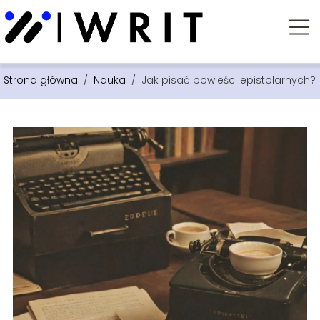
Strona główna
/
Nauka
/
Jak pisać powieści epistolarnych?